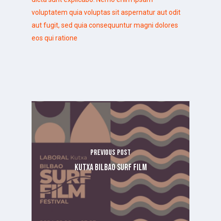
voluptatem quia voluptas sit aspernatur aut odit
aut fugit, sed quia consequuntur magni dolores
eos qui ratione
Previous Post
Kutxa Bilbao Surf Film